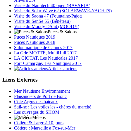
Anvera 55s
Visite du Nautitech 40 open (BAVARIA)
Visite du Solar Wave 62 (SOLARWAVE-YACHTS)
Visite du Saona 47 (Fountaine-Pajot)
Visite du SenSe 55 (Bénéteau)
Visite du Moody DS54 (MOODY)
Puces & Salons
Puces Nautiques 2019
Puces Nautiques 2018
Salon nautique de Cannes 2017
La Gde MOTTE, MultiHull 2017
LA CIOTAT, Les Nauticales 2017
Port-Camargue, Les Nautiques 2017
Articles anciens
Liens Externes
Mer Nautisme Environnement
Plaisanciers de Port de Bouc
Côte Argus des bateaux
Sail-nc : Les voiles les - chères du marché
Les ouvrages du SHOM
Météos
Côtière & Large à 10 jours
Côtière : Marseille à Fos-sur-Mer