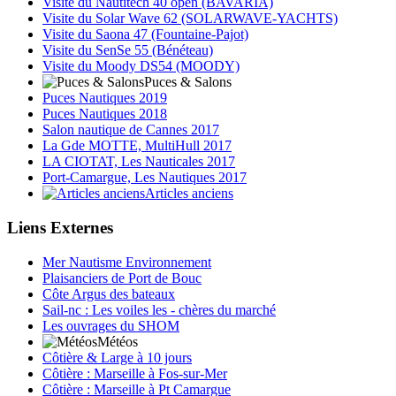
Visite du Nautitech 40 open (BAVARIA)
Visite du Solar Wave 62 (SOLARWAVE-YACHTS)
Visite du Saona 47 (Fountaine-Pajot)
Visite du SenSe 55 (Bénéteau)
Visite du Moody DS54 (MOODY)
Puces & Salons
Puces Nautiques 2019
Puces Nautiques 2018
Salon nautique de Cannes 2017
La Gde MOTTE, MultiHull 2017
LA CIOTAT, Les Nauticales 2017
Port-Camargue, Les Nautiques 2017
Articles anciens
Liens Externes
Mer Nautisme Environnement
Plaisanciers de Port de Bouc
Côte Argus des bateaux
Sail-nc : Les voiles les - chères du marché
Les ouvrages du SHOM
Météos
Côtière & Large à 10 jours
Côtière : Marseille à Fos-sur-Mer
Côtière : Marseille à Pt Camargue